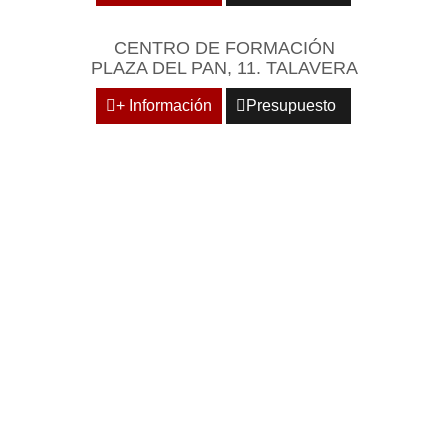
CENTRO DE FORMACIÓN
PLAZA DEL PAN, 11. TALAVERA
+ Información
Presupuesto
REÚNASE EN UN
ENTORNO EMPRESARIAL
Y PROFESIONAL DE
REFERENCIA