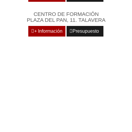
CENTRO DE FORMACIÓN
PLAZA DEL PAN, 11. TALAVERA
+ Información
Presupuesto
REÚNASE EN UN
ENTORNO EMPRESARIAL
Y PROFESIONAL DE
REFERENCIA