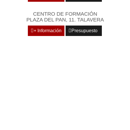
CENTRO DE FORMACIÓN
PLAZA DEL PAN, 11. TALAVERA
+ Información
Presupuesto
REÚNASE EN UN
ENTORNO EMPRESARIAL
Y PROFESIONAL DE
REFERENCIA