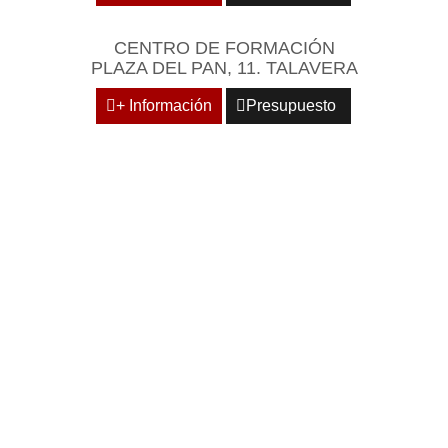
CENTRO DE FORMACIÓN
PLAZA DEL PAN, 11. TALAVERA
+ Información
Presupuesto
REÚNASE EN UN
ENTORNO EMPRESARIAL
Y PROFESIONAL DE
REFERENCIA