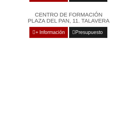
CENTRO DE FORMACIÓN
PLAZA DEL PAN, 11. TALAVERA
+ Información
Presupuesto
REÚNASE EN UN
ENTORNO EMPRESARIAL
Y PROFESIONAL DE
REFERENCIA