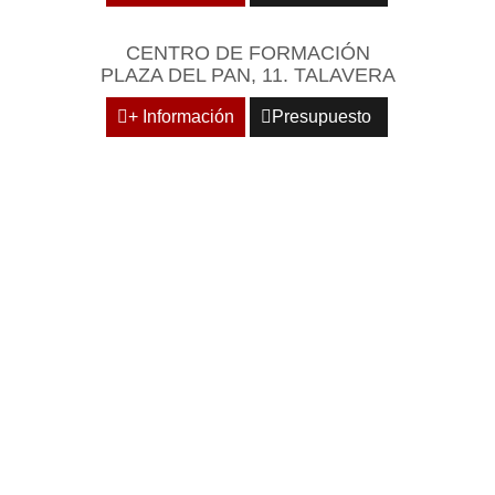
CENTRO DE FORMACIÓN
PLAZA DEL PAN, 11. TALAVERA
+ Información
Presupuesto
REÚNASE EN UN
ENTORNO EMPRESARIAL
Y PROFESIONAL DE
REFERENCIA