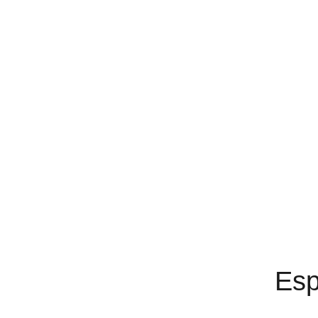
REÚNASE 
PRO
Esp