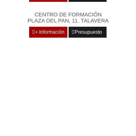
CENTRO DE FORMACIÓN
PLAZA DEL PAN, 11. TALAVERA
+ Información
Presupuesto
REÚNASE EN UN
ENTORNO EMPRESARIAL
Y PROFESIONAL DE
REFERENCIA