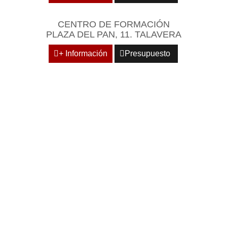
CENTRO DE FORMACIÓN
PLAZA DEL PAN, 11. TALAVERA
+ Información
Presupuesto
REÚNASE EN UN
ENTORNO EMPRESARIAL
Y PROFESIONAL DE
REFERENCIA