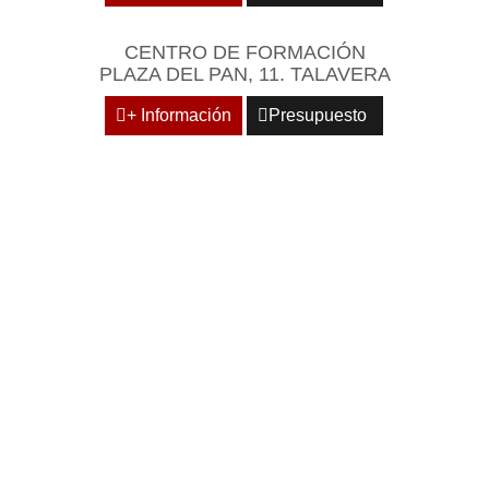
CENTRO DE FORMACIÓN
PLAZA DEL PAN, 11. TALAVERA
+ Información
Presupuesto
REÚNASE EN UN
ENTORNO EMPRESARIAL
Y PROFESIONAL DE
REFERENCIA