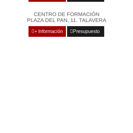
CENTRO DE FORMACIÓN
PLAZA DEL PAN, 11. TALAVERA
+ Información
Presupuesto
REÚNASE EN UN
ENTORNO EMPRESARIAL
Y PROFESIONAL DE
REFERENCIA