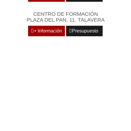
CENTRO DE FORMACIÓN
PLAZA DEL PAN, 11. TALAVERA
+ Información
Presupuesto
REÚNASE EN UN
ENTORNO EMPRESARIAL
Y PROFESIONAL DE
REFERENCIA