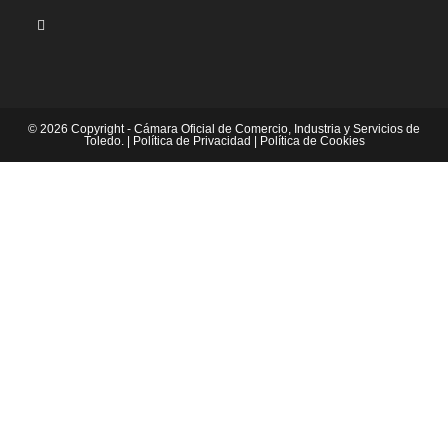
© 2026 Copyright - Cámara Oficial de Comercio, Industria y Servicios de
Toledo. |
Política de Privacidad
|
Política de Cookies