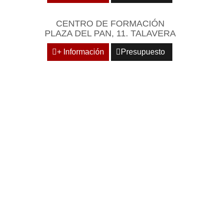
CENTRO DE FORMACIÓN
PLAZA DEL PAN, 11. TALAVERA
+ Información
Presupuesto
REÚNASE EN UN
ENTORNO EMPRESARIAL
Y PROFESIONAL DE
REFERENCIA