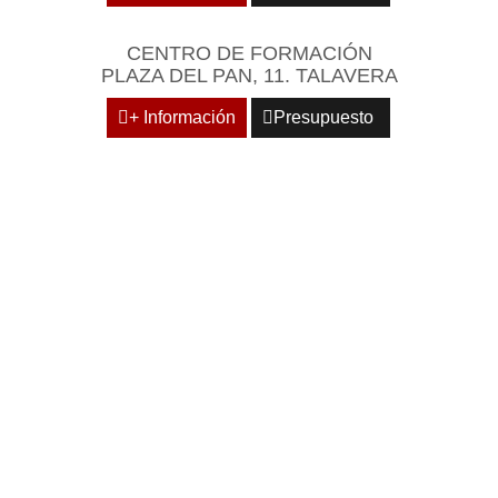
CENTRO DE FORMACIÓN
PLAZA DEL PAN, 11. TALAVERA
+ Información
Presupuesto
REÚNASE EN UN
ENTORNO EMPRESARIAL
Y PROFESIONAL DE
REFERENCIA