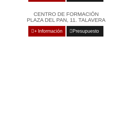
CENTRO DE FORMACIÓN
PLAZA DEL PAN, 11. TALAVERA
+ Información
Presupuesto
REÚNASE EN UN
ENTORNO EMPRESARIAL
Y PROFESIONAL DE
REFERENCIA